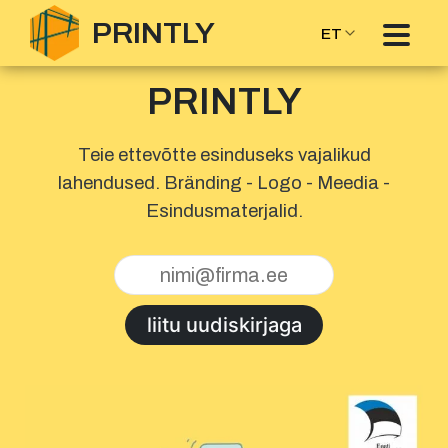
PRINTLY
ET
PRINTLY
Teie ettevõtte esinduseks vajalikud
lahendused. Bränding - Logo - Meedia -
Esindusmaterjalid.
liitu uudiskirjaga