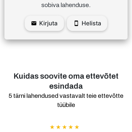
sobiva lahenduse.
Kirjuta
Helista
Kuidas soovite oma ettevõtet
esindada
5 tärni lahendused vastavalt teie ettevõtte
tüübile