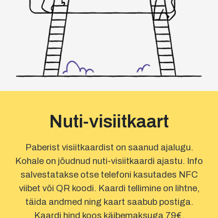
Nuti-visiitkaart
Paberist visiitkaardist on saanud ajalugu.
Kohale on jõudnud nuti-visiitkaardi ajastu. Info
salvestatakse otse telefoni kasutades NFC
viibet või QR koodi. Kaardi tellimine on lihtne,
täida andmed ning kaart saabub postiga.
Kaardi hind koos käibemaksuga 79€.