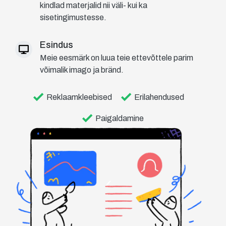
kindlad materjalid nii väli- kui ka
sisetingimustesse.
Esindus
Meie eesmärk on luua teie ettevõttele parim
võimalik imago ja bränd.
Reklaamkleebised
Erilahendused
Paigaldamine